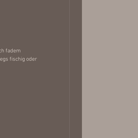
ach fadem 
gs fischig oder 