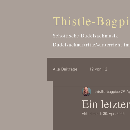
Thistle-Bagp
Schottische Dudelsackmusik
Dudelsackauftritte/-unterricht
im
Alle Beiträge
12 von 12
thistle-bagpipe
29. A
Ein letzte
Aktualisiert:
30. Apr. 2025