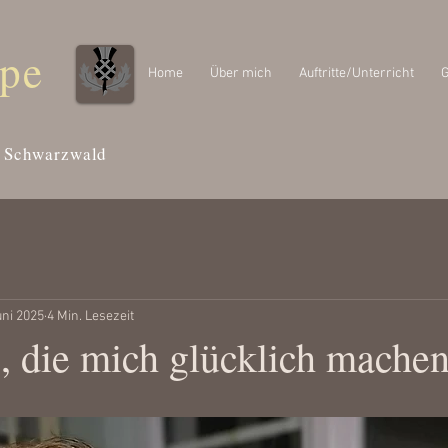
ipe
Home
Über mich
Auftritte/Unterricht
G
Schwarzwald
uni 2025
4 Min. Lesezeit
, die mich glücklich mache