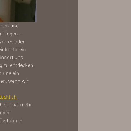
einen und 
 Dingen – 
Wortes oder 
ielmehr ein 
innert uns 
g zu entdecken. 
 uns ein 
den, wenn wir 
lücklich 
ich einmal mehr 
eder 
astatur :-) 