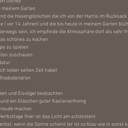
von Disney
n meinem Garten
 und die Hasenglöckchen die ich von der Harris im Rucksac
be ( vor 14 Jahren) und die bis heute in meinem Garten blü
erwegs sein, ich empfinde die Atmosphäre dort als sehr fr
was schönes zu kochen 
pe zu spielen
len zuschauen 
Natur
ch leider selten Zeit habe)
 Rhododendron
zen und Eisvögel beobachten
 und ein Gläschen guter Kastanienhonig
Freude machen
erbsttage (hier ist das Licht am schönsten)
rbst, wenn die Sonne scheint (er ist so blau wie in sonst k