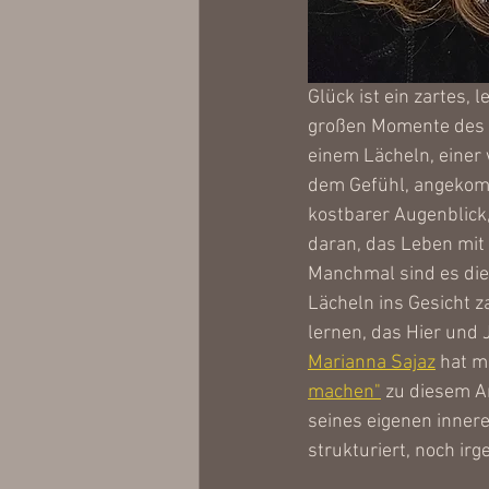
Glück ist ein zartes, 
großen Momente des L
einem Lächeln, einer
dem Gefühl, angekomm
kostbarer Augenblick
daran, das Leben mit
Manchmal sind es die
Lächeln ins Gesicht za
lernen, das Hier und 
Marianna Sajaz
 hat m
machen"
 zu diesem Ar
seines eigenen inner
strukturiert, noch irg