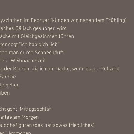
Hyazinthen im Februar (künden von nahendem Frühling)
isches Gälisch gesungen wird
räche mit Gleichgesinnten führen
er sagt "ich hab dich lieb"
enn man durch Schnee läuft
t zur Weihnachtszeit 
oder Kerzen, die ich an mache, wenn es dunkel wird
Familie
ald gehen
eiben
ht geht, Mittagsschlaf
Kaffee am Morgen
Buddhafiguren (das hat sowas friedliches)
iner Lämmchen