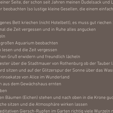
iner Seite, der schon seit Jahren meinen Dudelsack und L
 beobachten (so lustige kleine Gesellen, die einem einfach
ogenes Bett kriechen (nicht Hotelbett), es muss gut riechen :
al die Zeit vergessen und in Ruhe alles angucken
eln
m großen Aquarium beobachten
 lesen und die Zeit vergessen
nen Gruß erwidern und freundlich lächeln
ester über die Stadtmauer von Rothenburg ob der Tauber 
d sitzen und auf der Glitzerspur der Sonne über das Wass
Grinsekatze von Alice im Wunderland 
en aus dem Gewächshaus ernten
aben
ßen Bäumen (Eichen) stehen und nach oben in die Krone gu
Kirche sitzen und die Atmosphäre wirken lassen
ditativen Giersch-Rupfen im Garten richtig viele Wurzeln 