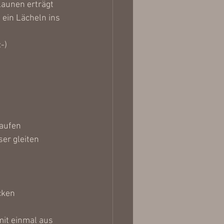
aunen erträgt 
 ein Lächeln ins 
-)
laufen
er gleiten
cken
mit einmal aus 