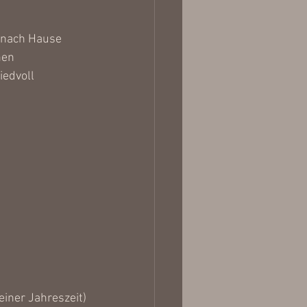
k nach Hause 
hen
iedvoll
einer Jahreszeit)