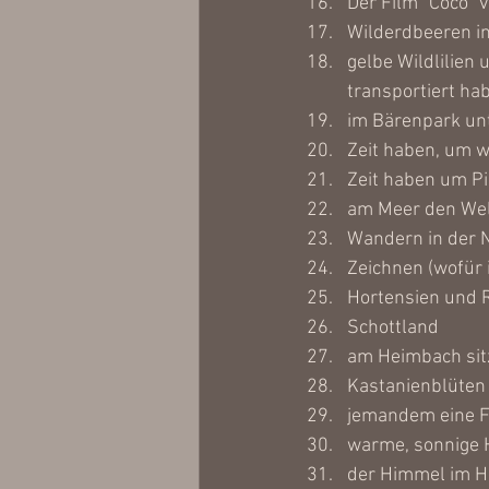
Der Film "Coco" 
Wilderdbeeren i
gelbe Wildlilien
transportiert ha
im Bärenpark unt
Zeit haben, um 
Zeit haben um Pi
am Meer den Wel
Wandern in der 
Zeichnen (wofür i
Hortensien und
Schottland 
am Heimbach sit
Kastanienblüten
jemandem eine 
warme, sonnige H
der Himmel im He