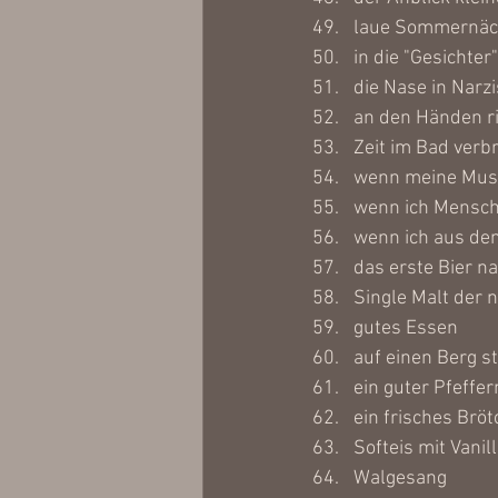
laue Sommernäc
in die "Gesichte
die Nase in Narz
an den Händen ri
Zeit im Bad verb
wenn meine Musik
wenn ich Mensch
wenn ich aus de
das erste Bier 
Single Malt der 
gutes Essen
auf einen Berg s
ein guter Pfeffe
ein frisches Brö
Softeis mit Vani
Walgesang