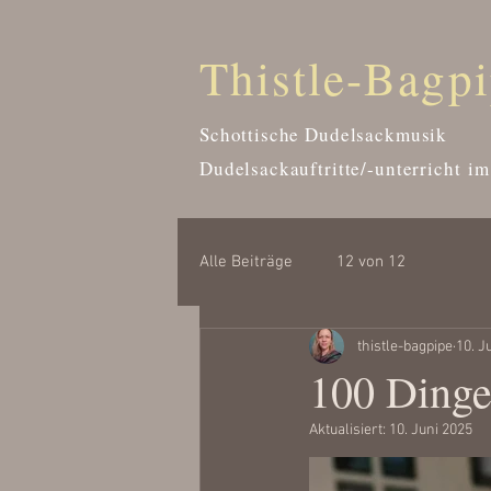
Thistle-Bagp
Schottische Dudelsackmusik
Dudelsackauftritte/-unterricht
im
Alle Beiträge
12 von 12
thistle-bagpipe
10. J
100 Dinge
Aktualisiert:
10. Juni 2025