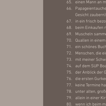
einen Mann an me
Papageientaucher
Gesicht zaubern)
in ein frisch bez
beim Einkaufen m
Muscheln samm
Quallen in eine
ein schönes Buch
Menschen, die ei
mit meiner Schw
auf dem SUP Boar
der Anblick der 
die ersten Gurk
keine Termine h
unter alten, gro
allein in einer 
wenn ich beim me