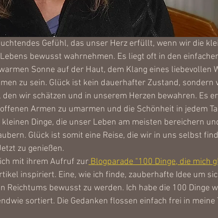
leuchtendes Gefühl, das unser Herz erfüllt, wenn wir die kl
ebens bewusst wahrnehmen. Es liegt oft in den einfachen
 warmen Sonne auf der Haut, dem Klang eines liebevollen 
en zu sein. Glück ist kein dauerhafter Zustand, sondern v
, den wir schätzen und in unserem Herzen bewahren. Es er
 offenen Armen zu umarmen und die Schönheit in jedem Ta
 kleinen Dinge, die unser Leben am meisten bereichern und
ubern. Glück ist somit eine Reise, die wir in uns selbst fin
Jetzt zu genießen. 
ich mit ihrem Aufruf zur
 Blogparade "100 Dinge, die mich g
tikel inspiriert. Eine, wie ich finde, zauberhafte Idee um s
en Reichtums bewusst zu werden. Ich habe die 100 Dinge w
endwie sortiert. Die Gedanken flossen einfach frei in meine T