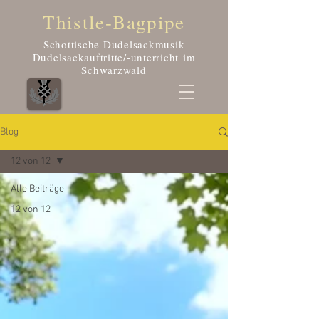
Thistle-Bagpipe
Schottische Dudelsackmusik
Dudelsackauftritte/-unterricht
im
Schwarzwald
Blog
12 von 12
Alle Beiträge
12 von 12