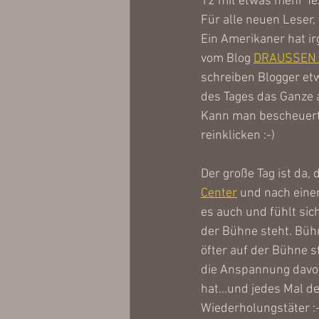
12 mit etwas mehr Text
Für alle neuen Leser,
Ein Amerikaner hat ir
vom Blog 
DRAUSSEN
schreiben Blogger etw
des Tages das Ganze a
Kann man bescheuert, 
reinklicken :-)
Der große Tag ist da, 
Center
 und nach einer
es auch und fühlt si
der Bühne steht. Bühn
öfter auf der Bühne 
die Anspannung davor
hat...und jedes Mal d
Wiederholungstäter :-