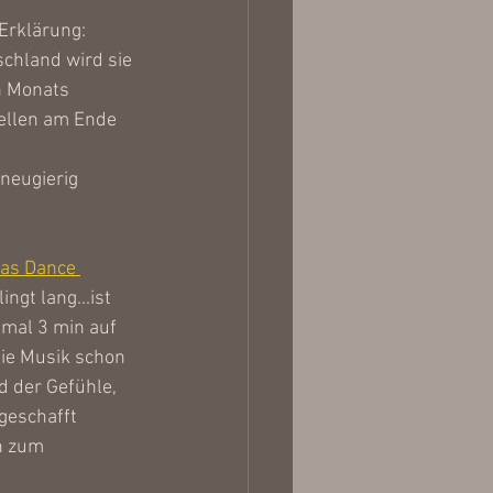
 Erklärung:
chland wird sie 
n Monats 
ellen am Ende 
neugierig 
ias Dance 
gt lang...ist 
mal 3 min auf 
ie Musik schon 
 der Gefühle, 
geschafft 
n zum 