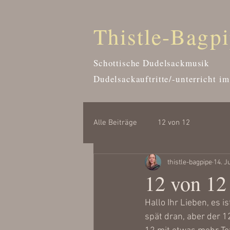
Thistle-Bagp
Schottische Dudelsackmusik
Dudelsackauftritte/-unterricht
im
Alle Beiträge
12 von 12
thistle-bagpipe
14. J
12 von 12
Hallo Ihr Lieben, es i
spät dran, aber der 1