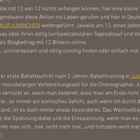
 :-) 
 die mit 12 von 12 nichts anfangen können, hier eine kleine
gendwann diese Aktion ins Leben gerufen und hier in Deuts
 NUR KÄNNCHEN
 weitergeführt. Jeweils am 12. eines jede
as über ihren völlig (un)spektakulären Tagesablauf und st
ls Blogbeitrag mit 12 Bildern online. 
uninteressant und völlig unnötig finden oder einfach mal 
der erste Ballettauftritt nach 2 Jahren Balletttraining in
 Jul
 monatelangen Vorbereitungszeit für die Choreographie...klin
ch verrückt an, wenn man bedenkt, dass man am Ende nicht 
e...ist immer ein komisches Gefühl, auch wenn ich durch d
stand, ist es doch immer etwas besonderes. Das Wechselbad
, die Spannung dabei und die Entspannung, wenn man es 
enkt man sich...nee, nicht noch mal...und trotzdem wird ma
)