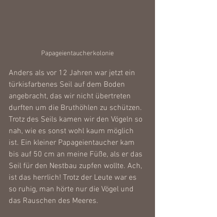
Papageientaucherkolonie
Anders als vor 12 Jahren war jetzt ein 
türkisfarbenes Seil auf dem Boden 
angebracht, das wir nicht übertreten 
durften um die Bruthöhlen zu schützen. 
Trotz des Seils kamen wir den Vögeln so 
nah, wie es sonst wohl kaum möglich 
ist. Ein kleiner Papageientaucher kam 
bis auf 50 cm an meine Füße, als er das 
Seil für den Nestbau zupfen wollte. Ach, 
ist das herrlich! Trotz der Leute war es 
so ruhig, man hörte nur die Vögel und 
das Rauschen des Meeres.