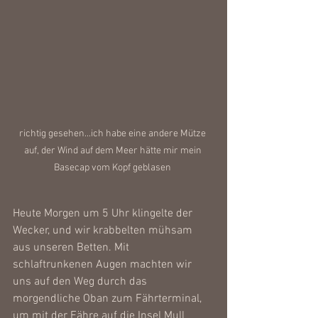
richtig gesehen...ich habe eine andere Mütze 
auf, der Wind auf dem Meer hätte mir mein 
Basecap vom Kopf geblasen 
Heute Morgen um 5 Uhr klingelte der 
Wecker, und wir krabbelten mühsam 
aus unseren Betten. Mit 
schlaftrunkenen Augen machten wir 
uns auf den Weg durch das 
morgendliche Oban zum Fährterminal, 
um mit der Fähre auf die Insel Mull 