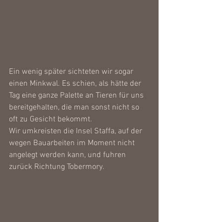
Ein wenig später sichteten wir sogar 
einen Minkwal. Es schien, als hätte der 
Tag eine ganze Palette an Tieren für uns 
bereitgehalten, die man sonst nicht so 
oft zu Gesicht bekommt.
Wir umkreisten die Insel Staffa, auf der 
wegen Bauarbeiten im Moment nicht 
angelegt werden kann, und fuhren 
zurück Richtung Tobermory. 