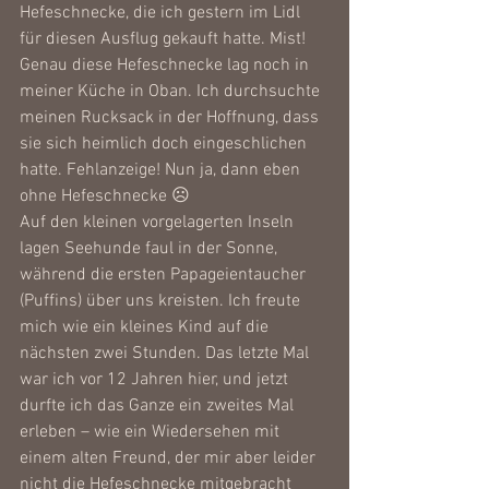
Hefeschnecke, die ich gestern im Lidl 
für diesen Ausflug gekauft hatte. Mist! 
Genau diese Hefeschnecke lag noch in 
meiner Küche in Oban. Ich durchsuchte 
meinen Rucksack in der Hoffnung, dass 
sie sich heimlich doch eingeschlichen 
hatte. Fehlanzeige! Nun ja, dann eben 
ohne Hefeschnecke ☹
Auf den kleinen vorgelagerten Inseln 
lagen Seehunde faul in der Sonne, 
während die ersten Papageientaucher 
(Puffins) über uns kreisten. Ich freute 
mich wie ein kleines Kind auf die 
nächsten zwei Stunden. Das letzte Mal 
war ich vor 12 Jahren hier, und jetzt 
durfte ich das Ganze ein zweites Mal 
erleben – wie ein Wiedersehen mit 
einem alten Freund, der mir aber leider 
nicht die Hefeschnecke mitgebracht 