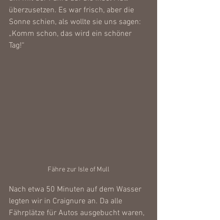
überzusetzen. Es war frisch, aber die 
Sonne schien, als wollte sie uns sagen: 
„Komm schon, das wird ein schöner 
Tag!“
Fähre zur Isle of Mull
Nach etwa 50 Minuten auf dem Wasser 
legten wir in Craignure an. Da alle 
Fährplätze für Autos ausgebucht waren, 