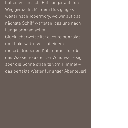
hatten wir uns als Fußgänger auf den 
Weg gemacht. Mit dem Bus ging es 
weiter nach Tobermory, wo wir auf das 
nächste Schiff warteten, das uns nach 
Lunga bringen sollte.
Glücklicherweise lief alles reibungslos, 
und bald saßen wir auf einem 
motorbetriebenen Katamaran, der über 
das Wasser sauste. Der Wind war eisig, 
aber die Sonne strahlte vom Himmel – 
das perfekte Wetter für unser Abenteuer!