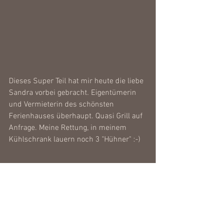
Dieses Super Teil hat mir heute die liebe 
Sandra vorbei gebracht. Eigentümerin 
und Vermieterin des schönsten 
Ferienhauses überhaupt. Quasi Grill auf 
Anfrage. Meine Rettung, in meinem 
Kühlschrank lauern noch 3 "Hühner" :-)