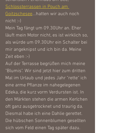
Schlossterrassen in Pouch am 
Goitzschesee
...hatten wir auch noch 
nicht :-)
Mein Tag fängt um 09.30Uhr an. Eher 
läuft mein Motor nicht, es ist wirklich so, 
als würde um 09.30Uhr ein Schalter bei 
mir angeknipst und ich bin da. Meine 
Zeit eben :-)
Auf der Terrasse begrüßen mich meine 
"Blumis". Wir sind jetzt hier zum dritten 
Mal im Urlaub und jedes Jahr "rette" ich 
eine arme Pflanze im nahegelegenen 
Edeka, die kurz vorm Verdursten ist. In 
den Märkten stehen die armen Kerlchen 
oft ganz ausgetrocknet und traurig da. 
Diesmal habe ich eine Dahlie gerettet. 
Die hübschen Sonnenblumen gesellten 
sich vom Feld einen Tag später dazu. 