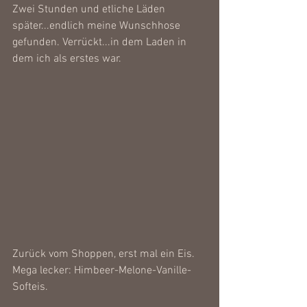
Zwei Stunden und etliche Läden 
später...endlich meine Wunschhose 
gefunden. Verrückt...in dem Laden in 
dem ich als erstes war. 
Zurück vom Shoppen, erst mal ein Eis. 
Mega lecker: Himbeer-Melone-Vanille-
Softeis.