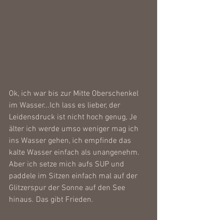
Ok, ich war bis zur Mitte Oberschenkel 
im Wasser...Ich lass es lieber, der 
Leidensdruck ist nicht hoch genug, Je 
älter ich werde umso weniger mag ich 
ins Wasser gehen, ich empfinde das 
kalte Wasser einfach als unangenehm. 
Aber ich setze mich aufs SUP und 
paddele im Sitzen einfach mal auf der 
Glitzerspur der Sonne auf den See 
hinaus. Das gibt Frieden. 