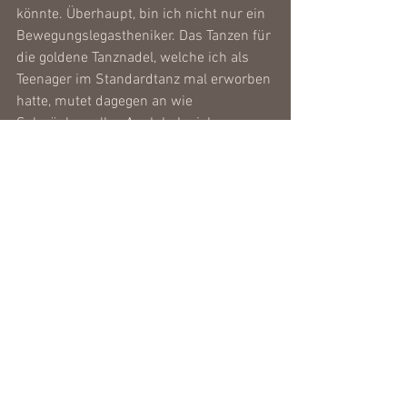
könnte. Überhaupt, bin ich nicht nur ein 
Bewegungslegastheniker. Das Tanzen für 
die goldene Tanznadel, welche ich als 
Teenager im Standardtanz mal erworben 
hatte, mutet dagegen an wie 
Salzsäulenpolka. Auch habe ich 
überhaupt keine Ballettfüße. Eher 
krumme Bananenfüße. Meinem zu 
hohen Fußgewölbe und damit 
verbundenen extrem kurzen Zehen sei 
Dank, bleibt mir ein schöner Ballettfuß 
wohl auf ewig verwehrt. Meine Zehen 
sind so kurz, dass ich sie bis auf den 
kleinen Zeh nicht unabhängig von 
einander bewegen oder abspreizen, 
geschweige denn nach unten krümmen 
kann. Ich werde auch zu Hause 
aufgrund meiner "Stummelzehen" 