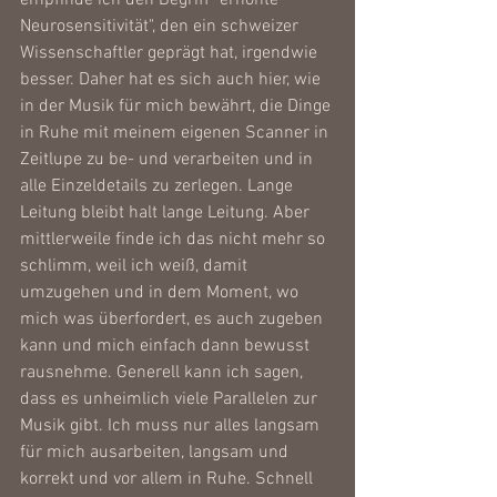
empfinde ich den Begriff "erhöhte 
Neurosensitivität", den ein schweizer 
Wissenschaftler geprägt hat, irgendwie 
besser. Daher hat es sich auch hier, wie 
in der Musik für mich bewährt, die Dinge 
in Ruhe mit meinem eigenen Scanner in 
Zeitlupe zu be- und verarbeiten und in 
alle Einzeldetails zu zerlegen. Lange 
Leitung bleibt halt lange Leitung. Aber 
mittlerweile finde ich das nicht mehr so 
schlimm, weil ich weiß, damit 
umzugehen und in dem Moment, wo 
mich was überfordert, es auch zugeben 
kann und mich einfach dann bewusst 
rausnehme. Generell kann ich sagen, 
dass es unheimlich viele Parallelen zur 
Musik gibt. Ich muss nur alles langsam 
für mich ausarbeiten, langsam und 
korrekt und vor allem in Ruhe. Schnell 