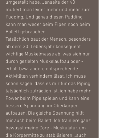
umgestellt habe. Jenseits der 40 
mutiert man leider mehr und mehr zum 
Pudding. Und genau diesen Pudding 
kann man weder beim Pipen noch beim 
Ballett gebrauchen. 
Tatsächlich baut der Mensch, besonders 
ab dem 30. Lebensjahr konsequent 
wichtige Muskelmasse ab, was sich nur 
durch gezielten Muskelaufbau oder -
erhalt bzw. andere entsprechende 
Aktivitäten verhindern lässt. Ich muss 
schon sagen, dass es mir für das Piping 
tatsächlich zuträglich ist, ich habe mehr 
Power beim Pipe spielen und kann eine 
bessere Spannung im Oberkörper 
aufbauen. Die gleiche Spannung hilft 
mir auch beim Ballett. Ich trainiere ganz 
bewusst meine Core - Muskulatur, um 
die Körpermitte zu stabilisieren...auch 