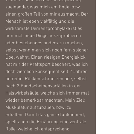
vielmehr sehe ich alles in Ergänzung 
zueinander, was mich am Ende, bzw. 
einen großen Teil von mir ausmacht. Der 
Mensch ist eben vielfältig und die 
wirksamste Demenzprophylaxe ist es 
nun mal, neue Dinge auszuprobieren 
oder bestehendes anders zu machen, 
selbst wenn man sich noch fern solcher 
Übel wähnt. Einen riesigen Energiekick 
hat mir der Kraftsport beschert, was ich 
doch ziemlich konsequent seit 2 Jahren 
betreibe. Rückenschmerzen ade, selbst 
nach 2 Bandscheibenvorfällen in der 
Halswirbelsäule, welche sich immer mal 
wieder bemerkbar machten. Mein Ziel: 
Muskulatur aufzubauen, bzw. zu 
erhalten. Damit das ganze funktioniert, 
spielt auch die Ernährung eine zentrale 
Rolle, welche ich entsprechend 