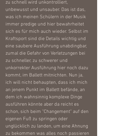
zu schnell wird unkontrolliert, 
unbewusst und unsauber. Das ist das, 
was ich meinen Schülern in der Musik 
immer predige und hier bewahrheitet 
sich es für mich auch wieder. Selbst im 
Kraftsport sind die Details wichtig und 
eine saubere Ausführung unabdingbar, 
zumal die Gefahr von Verletzungen bei 
zu schneller, zu schwerer und 
unkorrekter Ausführung hier noch dazu 
kommt, im Ballett mitnichten. Nun ja, 
ich will nicht behaupten, dass ich mich 
an jenem Punkt im Ballett befände, an 
dem ich wahnsinnig komplexe Dinge 
ausführen könnte aber da reicht es 
schon, sich beim "Changement" auf den 
eigenen Fuß zu springen oder 
unglücklich zu landen, um eine Ahnung 
zu bekommen was alles noch passieren 