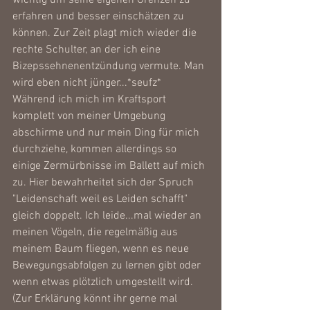
wichtig um seine eigenen Grenzen zu 
erfahren und besser einschätzen zu 
können. Zur Zeit plagt mich wieder die 
rechte Schulter, an der ich eine 
Bizepssehnenentzündung vermute. Man 
wird eben nicht jünger...*seufz* 
Während ich mich im Kraftsport 
komplett von meiner Umgebung 
abschirme und nur mein Ding für mich 
durchziehe, kommen allerdings so 
einige Zermürbnisse im Ballett auf mich 
zu. Hier bewahrheitet sich der Spruch 
"Leidenschaft weil es Leiden schafft" 
gleich doppelt. Ich leide...mal wieder an 
meinen Vögeln, die regelmäßig aus 
meinem Baum fliegen, wenn es neue 
Bewegungsabfolgen zu lernen gibt oder 
wenn etwas plötzlich umgestellt wird. 
(Zur Erklärung könnt ihr gerne mal 