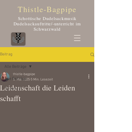
Thistle-Bagpipe
Schottische Dudelsackmusik
Dudelsackauftritte/-unterricht
im
Schwarzwald
Beitrag
Alle Beiträge
thistle-bagpipe
Alle Beiträge
5. Mai 2025
5 Min. Lesezeit
Leidenschaft die Leiden
12 von 12
schafft