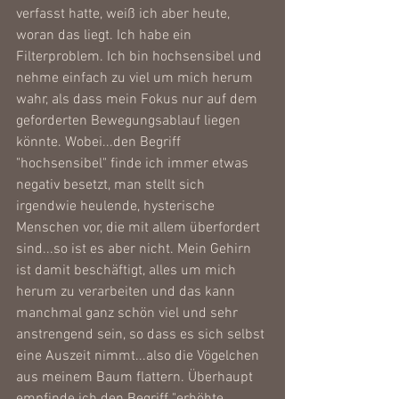
verfasst hatte, weiß ich aber heute, 
woran das liegt. Ich habe ein 
Filterproblem. Ich bin hochsensibel und 
nehme einfach zu viel um mich herum 
wahr, als dass mein Fokus nur auf dem 
geforderten Bewegungsablauf liegen 
könnte. Wobei...den Begriff 
"hochsensibel" finde ich immer etwas 
negativ besetzt, man stellt sich 
irgendwie heulende, hysterische 
Menschen vor, die mit allem überfordert 
sind...so ist es aber nicht. Mein Gehirn 
ist damit beschäftigt, alles um mich 
herum zu verarbeiten und das kann 
manchmal ganz schön viel und sehr 
anstrengend sein, so dass es sich selbst 
eine Auszeit nimmt...also die Vögelchen 
aus meinem Baum flattern. Überhaupt 