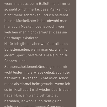
wenn man das beim Ballett nicht immer 
so sieht :-) Ich merke, dass Planks mich 
nicht mehr schrecken und ich seltenst 
bis nie Muskelkater habe, obwohl man 
hier auch Muskeln beansprucht, von 
welchen man nicht vermutet, dass sie 
überhaupt existieren. 
Natürlich gibt es aber wie überall auch 
Schattenseiten, wenn man es, wie mit 
jedem Sport übertreibt. Die Neigung zu 
Sehnen- und 
Sehnenscheidenentzündungen ist mir 
wohl leider in die Wiege gelegt, auch der 
berühmte Hexenschuß hat mich schon 
mehr als einmal heimgesucht, wenn ich 
es im Kraftsport mal wieder übertrieben 
habe. Nun, ein wenig Lehrgeld zu 
bezahlen, ist wohl auch richtig und 