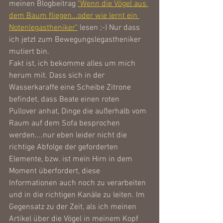
meinen Blogbeitrag 
"Wenn die Vögel aus 
dem Baum fliegen...oder wie lernt ein 
Notenlegastheniker"
 lesen ;-) Nur dass 
ich jetzt zum Bewegungslegastheniker 
mutiert bin.
Fakt ist, ich bekomme alles um mich 
herum mit. Dass sich in der 
Wasserkaraffe eine Scheibe Zitrone 
befindet, dass Beate einen roten 
Pullover anhat, Dinge die außerhalb vom 
Raum auf dem Sofa besprochen 
werden....nur eben leider nicht die 
richtige Abfolge der geforderten 
Elemente, bzw. ist mein Hirn in dem 
Moment überfordert, diese 
Informationen auch noch zu verarbeiten 
und in die richtigen Kanäle zu leiten. Im 
Gegensatz zu der Zeit, als ich meinen 
Artikel über die Vögel in meinem Kopf 